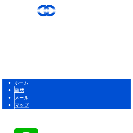
〒515-0044 三重県松阪市久保町1855-13
Googleマップで確認する
Copyright © 足場屋をお探しなら松阪市・津市などで活動する繋心工業株
式会社まで！. All rights reserved.
ホーム
電話
メール
マップ