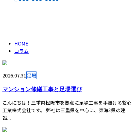
コラム
CONTACT
ENTRY
column
HOME
コラム
2026.07.31
足場
マンション修繕工事と足場選び
こんにちは！三重県松阪市を拠点に足場工事を手掛ける繋心
工業株式会社です。 弊社は三重県を中心に、東海3県の建
設...