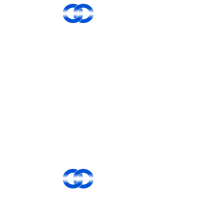
TOP
選ばれる理由
足場工事
施工実績
働く魅力
募集要項
会社概要
ブログ
コラム
サイトマップ
〒515-0044 三重県松阪市久保町1855-13