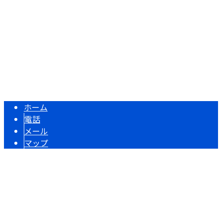
〒515-0044 三重県松阪市久保町1855-13
Googleマップで確認する
Copyright © 足場屋をお探しなら松阪市・津市などで活動する繋心工業株
式会社まで！. All rights reserved.
ホーム
電話
メール
マップ