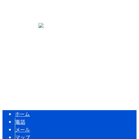
コラム
サイトマップ
〒515-0044 三重県松阪市久保町1855-13
Googleマップで確認する
Copyright © 足場屋をお探しなら松阪市・津市などで活動する繋心工業株
式会社まで！. All rights reserved.
ホーム
電話
メール
マップ