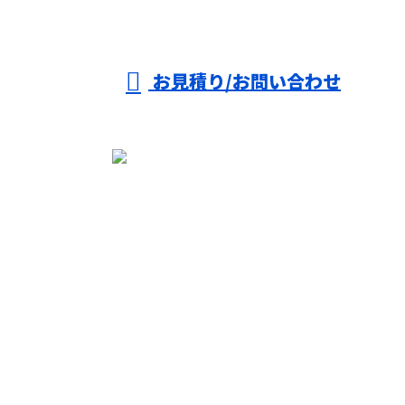
お見積り/お問い合わせ
TOP
選ばれる理由
足場工事
施工実績
働く魅力
募集要項
会社概要
ブログ