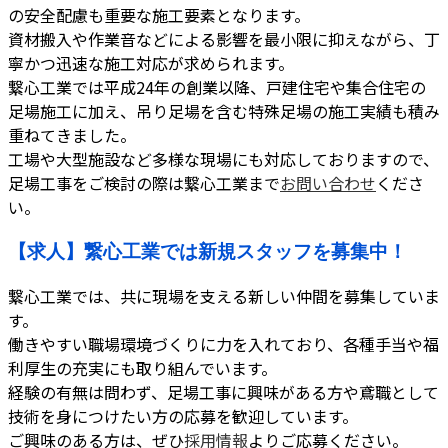
の安全配慮も重要な施工要素となります。
資材搬入や作業音などによる影響を最小限に抑えながら、丁
寧かつ迅速な施工対応が求められます。
繋心工業では平成24年の創業以降、戸建住宅や集合住宅の
足場施工に加え、吊り足場を含む特殊足場の施工実績も積み
重ねてきました。
工場や大型施設など多様な現場にも対応しておりますので、
足場工事をご検討の際は繋心工業まで
お問い合わせ
くださ
い。
【求人】繋心工業では新規スタッフを募集中！
繋心工業では、共に現場を支える新しい仲間を募集していま
す。
働きやすい職場環境づくりに力を入れており、各種手当や福
利厚生の充実にも取り組んでいます。
経験の有無は問わず、足場工事に興味がある方や鳶職として
技術を身につけたい方の応募を歓迎しています。
ご興味のある方は、ぜひ
採用情報
よりご応募ください。