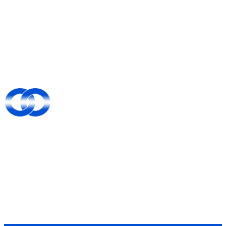
働く魅力
募集要項
会社概要
ブログ
コラム
サイトマップ
〒515-0044 三重県松阪市久保町1855-13
Googleマップで確認する
Copyright © 足場屋をお探しなら松阪市・津市などで活動する繋心工業株
式会社まで！. All rights reserved.